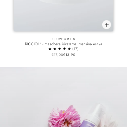
CLOVE S.R.L.S
RICCIOLI' - maschera idratante intensiva estiva
17
€17,00
€13,90