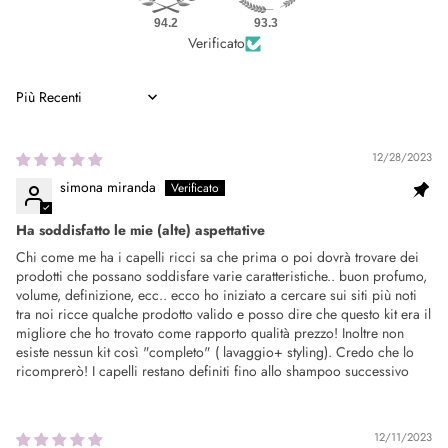
94.2
93.3
Verificato
SORT BY
12/28/2023
simona miranda
Ha soddisfatto le mie (alte) aspettative
Chi come me ha i capelli ricci sa che prima o poi dovrà trovare dei
prodotti che possano soddisfare varie caratteristiche.. buon profumo,
volume, definizione, ecc.. ecco ho iniziato a cercare sui siti più noti
tra noi ricce qualche prodotto valido e posso dire che questo kit era il
migliore che ho trovato come rapporto qualità prezzo! Inoltre non
esiste nessun kit così "completo" ( lavaggio+ styling). Credo che lo
ricomprerò! I capelli restano definiti fino allo shampoo successivo
12/11/2023