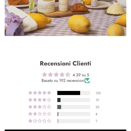
Recensioni Clienti
4.39 su 5
Basato su 192 recensioni
135
19
23
8
7