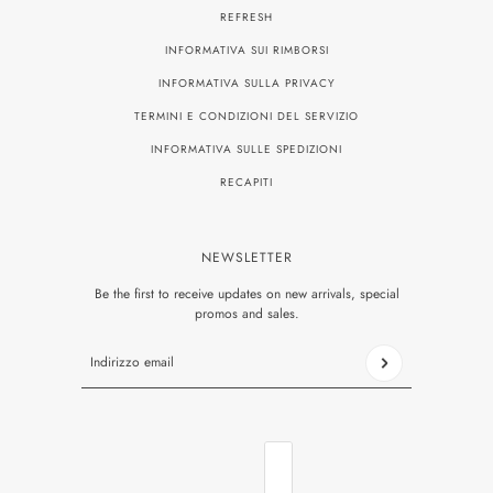
REFRESH
INFORMATIVA SUI RIMBORSI
INFORMATIVA SULLA PRIVACY
TERMINI E CONDIZIONI DEL SERVIZIO
INFORMATIVA SULLE SPEDIZIONI
RECAPITI
NEWSLETTER
Be the first to receive updates on new arrivals, special
promos and sales.
Indirizzo email
Questo sito è protetto da hCaptcha e applica le
Norme sulla p
ITALIANO
SELETTORE PAESE